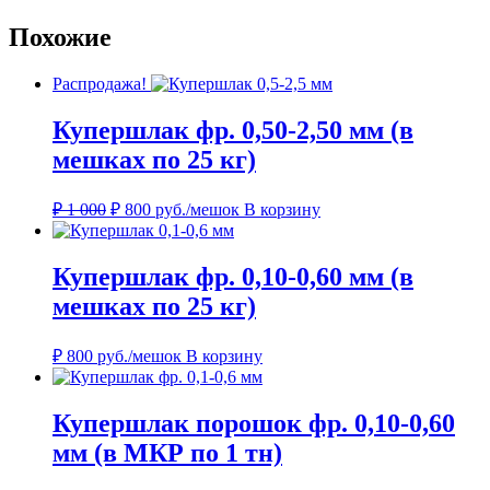
Похожие
Распродажа!
Купершлак фр. 0,50-2,50 мм (в
мешках по 25 кг)
Первоначальная
Текущая
₽
1 000
₽
800
руб./мешок
В корзину
цена
цена:
составляла
₽ 800.
₽ 1
Купершлак фр. 0,10-0,60 мм (в
000.
мешках по 25 кг)
₽
800
руб./мешок
В корзину
Купершлак порошок фр. 0,10-0,60
мм (в МКР по 1 тн)