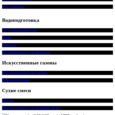
Сода пищевая
Водоподготовка
Таблетированная соль
Галит
Аргиллит
Кварцевый песок для фильтров
Искусственные газоны
Кварцевый песок для
г
азонов
Резиновая крошка
Сухие смеси
Цемент
Кварцевый песок для наливных полов