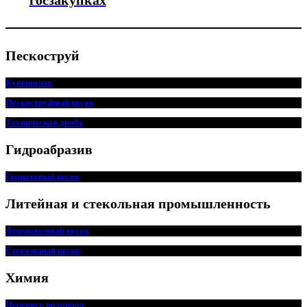
Пескоструй
Купершлак
Пескоструйный песок
Техническая дробь
Гидроабразив
Гранатовый песок
Литейная и стекольная промышленность
Формовочный песок
Стекольный песок
Химия
Перекись водорода