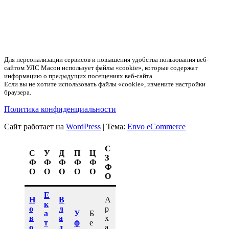
Для персонализации сервисов и повышения удобства пользования веб-
сайтом УЛС Масон использует файлы «cookie», которые содержат
информацию о предыдущих посещениях веб-сайта.
Если вы не хотите использовать файлы «cookie», измените настройки
браузера.
Политика конфиденциальности
Сайт работает на
WordPress
|
Тема:
Envo eCommerce
С
С
У
Д
П
Ц
З
Ф
Ф
Ф
Ф
Ф
Ф
О
О
О
О
О
О
Е
Н
В
А
к
о
л
р
а
У
Б
в
а
х
т
ф
е
о
д
а