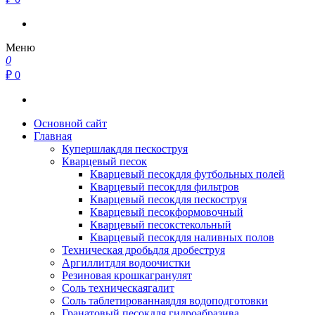
Меню
0
₽ 0
Основной сайт
Главная
Купершлак
для пескоструя
Кварцевый песок
Кварцевый песок
для футбольных полей
Кварцевый песок
для фильтров
Кварцевый песок
для пескоструя
Кварцевый песок
формовочный
Кварцевый песок
стекольный
Кварцевый песок
для наливных полов
Техническая дробь
для дробеструя
Аргиллит
для водоочистки
Резиновая крошка
гранулят
Соль техническая
галит
Соль таблетированная
для водоподготовки
Гранатовый песок
для гидроабразива