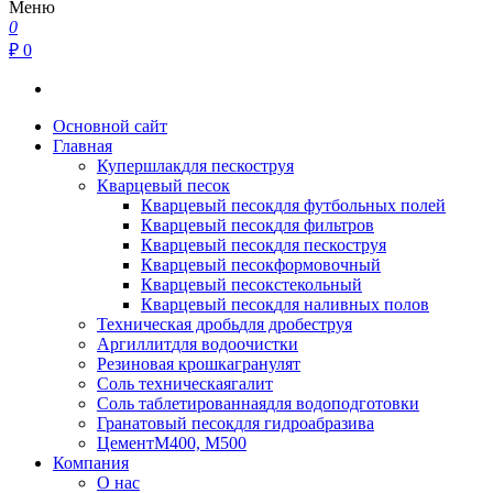
Меню
0
₽ 0
Основной сайт
Главная
Купершлак
для пескоструя
Кварцевый песок
Кварцевый песок
для футбольных полей
Кварцевый песок
для фильтров
Кварцевый песок
для пескоструя
Кварцевый песок
формовочный
Кварцевый песок
стекольный
Кварцевый песок
для наливных полов
Техническая дробь
для дробеструя
Аргиллит
для водоочистки
Резиновая крошка
гранулят
Соль техническая
галит
Соль таблетированная
для водоподготовки
Гранатовый песок
для гидроабразива
Цемент
М400, М500
Компания
О нас