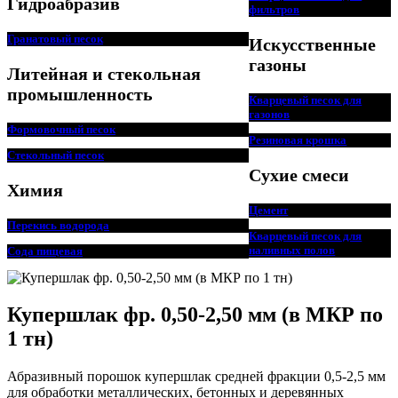
Гидроабразив
фильтров
Гранатовый песок
Искусственные
газоны
Литейная и стекольная
промышленность
Кварцевый песок для
г
азонов
Формовочный песок
Резиновая крошка
Стекольный песок
Сухие смеси
Химия
Цемент
Перекись водорода
Кварцевый песок для
наливных полов
Сода пищевая
Купершлак фр. 0,50-2,50 мм (в МКР по
1 тн)
Абразивный порошок купершлак средней фракции 0,5-2,5 мм
для обработки металлических, бетонных и деревянных