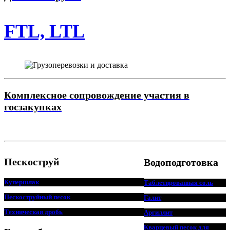
FTL, LTL
Комплексное сопровождение участия в
госзакупках
Пескоструй
Водоподготовка
Купершлак
Таблетированная соль
Пескоструйный песок
Галит
Техническая дробь
Аргиллит
Кварцевый песок для