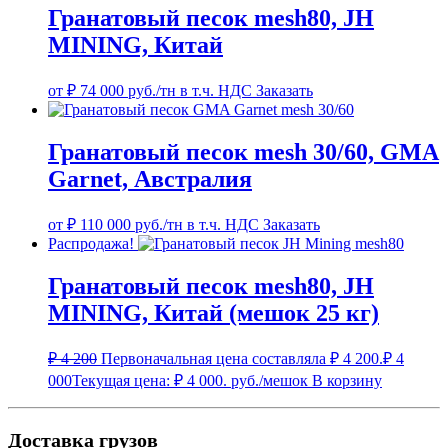
Гранатовый песок mesh80, JH
MINING, Китай
от
₽
74 000
руб./тн в т.ч. НДС
Заказать
Гранатовый песок mesh 30/60, GMA
Garnet, Австралия
от
₽
110 000
руб./тн в т.ч. НДС
Заказать
Распродажа!
Гранатовый песок mesh80, JH
MINING, Китай (мешок 25 кг)
₽
4 200
Первоначальная цена составляла ₽ 4 200.
₽
4
000
Текущая цена: ₽ 4 000.
руб./мешок
В корзину
Доставка грузов