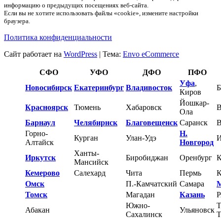
информацию о предыдущих посещениях веб-сайта.
Если вы не хотите использовать файлы «cookie», измените настройки
браузера.
Политика конфиденциальности
Сайт работает на
WordPress
|
Тема:
Envo eCommerce
СФО
УФО
ДФО
ПФО
Уфа
,
Новосибирск
Екатеринбург
Владивосток
Б
Киров
Йошкар-
Красноярск
Тюмень
Хабаровск
В
Ола
Барнаул
Челябирнск
Благовещенск
Саранск
В
Горно-
Н.
Курган
Улан-Удэ
И
Алтайск
Новгород
Ханты-
Иркутск
Биробиджан
Оренбург
К
Мансийск
Кемерово
Салехард
Чита
Пермь
К
Омск
П.-Камчатский
Самара
Томск
Магадан
Казань
Р
Южно-
Т
Абакан
Ульяновск
Сахалинск
Т