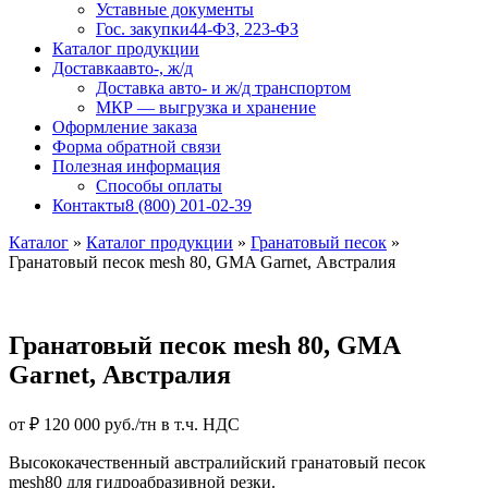
Уставные документы
Гос. закупки
44-ФЗ, 223-ФЗ
Каталог продукции
Доставка
авто-, ж/д
Доставка авто- и ж/д транспортом
МКР — выгрузка и хранение
Оформление заказа
Форма обратной связи
Полезная информация
Способы оплаты
Контакты
8 (800) 201-02-39
Каталог
»
Каталог продукции
»
Гранатовый песок
»
Гранатовый песок mesh 80, GMA Garnet, Австралия
Гранатовый песок mesh 80, GMA
Garnet, Австралия
от
₽
120 000
руб./тн в т.ч. НДС
Высококачественный австралийский гранатовый песок
mesh80 для гидроабразивной резки.