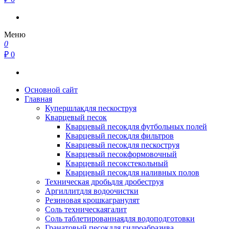
Меню
0
₽ 0
Основной сайт
Главная
Купершлак
для пескоструя
Кварцевый песок
Кварцевый песок
для футбольных полей
Кварцевый песок
для фильтров
Кварцевый песок
для пескоструя
Кварцевый песок
формовочный
Кварцевый песок
стекольный
Кварцевый песок
для наливных полов
Техническая дробь
для дробеструя
Аргиллит
для водоочистки
Резиновая крошка
гранулят
Соль техническая
галит
Соль таблетированная
для водоподготовки
Гранатовый песок
для гидроабразива