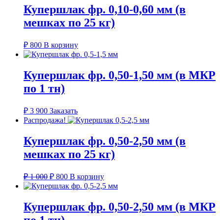
Купершлак фр. 0,10-0,60 мм (в
мешках по 25 кг)
₽
800
В корзину
Купершлак фр. 0,50-1,50 мм (в МКР
по 1 тн)
₽
3 900
Заказать
Распродажа!
Купершлак фр. 0,50-2,50 мм (в
мешках по 25 кг)
Первоначальная
Текущая
₽
1 000
₽
800
В корзину
цена
цена:
составляла
₽ 800.
₽ 1
Купершлак фр. 0,50-2,50 мм (в МКР
000.
по 1 тн)