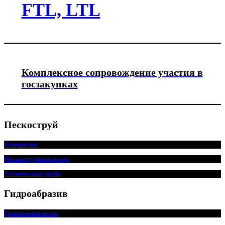
FTL, LTL
Комплексное сопровождение участия в
госзакупках
Пескоструй
Купершлак
Пескоструйный песок
Техническая дробь
Гидроабразив
Гранатовый песок